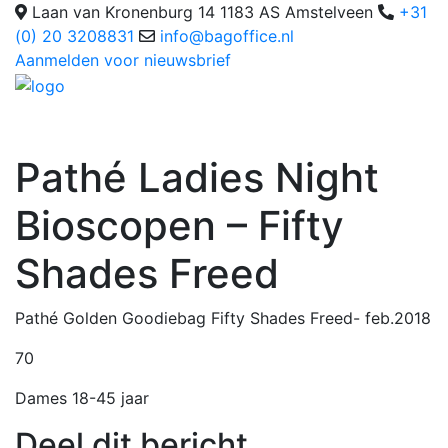
Laan van Kronenburg 14 1183 AS Amstelveen
+31
(0) 20 3208831
info@bagoffice.nl
Aanmelden voor nieuwsbrief
Pathé Ladies Night
Bioscopen – Fifty
Shades Freed
Pathé Golden Goodiebag Fifty Shades Freed- feb.2018
70
Dames 18-45 jaar
Deel dit bericht