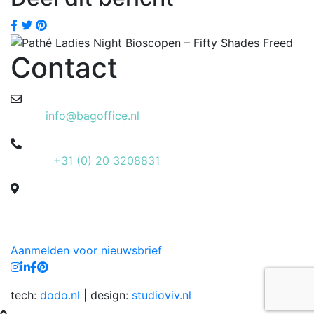
Contact
Email:
info@bagoffice.nl
Phone:
+31 (0) 20 3208831
Laan van Kronenburg 14 – 13e etage
1183 AS Amstelveen
Aanmelden voor nieuwsbrief
tech:
dodo.nl
|
design:
studioviv.nl