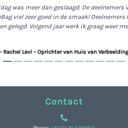
jdag was meer dan geslaagd. De deelnemers v
eBag viel zeer goed in de smaak! Deelnemers h
n gelegd. Volgend jaar werk ik graag weer met
- Rachel Levi – Oprichter van Huis van Verbeeldin
Contact
Phone:
+31 (0) 20 3208831