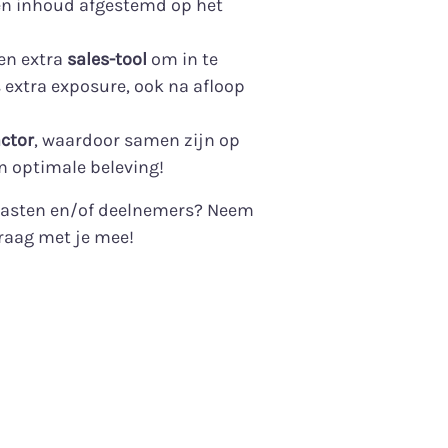
een inhoud afgestemd op het
en extra
sales-tool
om in te
 extra exposure, ook na afloop
ctor
, waardoor samen zijn op
n optimale beleving!
, gasten en/of deelnemers? Neem
raag met je mee!