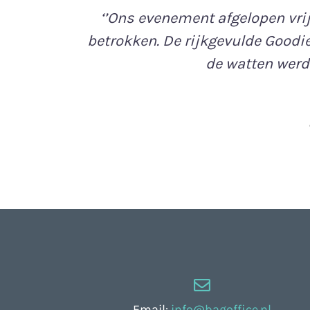
‘’Ons evenement afgelopen vri
betrokken. De rijkgevulde Goodi
de watten werde
Email:
info@bagoffice.nl