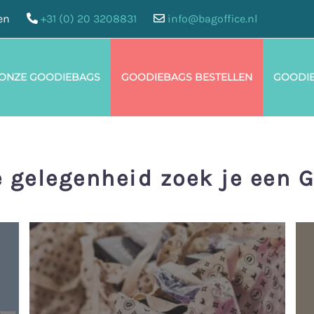
en
+31 (0) 20 3208831
info@bagoffice.nl
 ONZE GOODIEBAGS
GOODIEBAGS BESTELLEN
GOODI
e gelegenheid zoek je een 