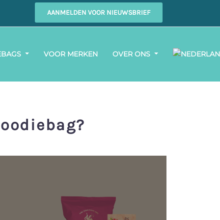
AANMELDEN VOOR NIEUWSBRIEF
EBAGS
VOOR MERKEN
OVER ONS
Goodiebag?