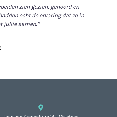
oelden zich gezien, gehoord en
‘’Geslaagd
adden echt de ervaring dat ze in
 jullie samen.’’
g
Laan van Kronenburg 14 – 13e etage