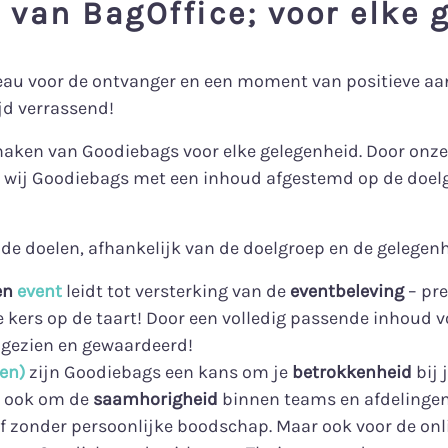
van BagOffice; voor elke 
deau voor de ontvanger en een moment van positieve aa
ijd verrassend!
 maken van Goodiebags voor elke gelegenheid. Door onze
wij Goodiebags met een inhoud afgestemd op de doelg
de doelen, afhankelijk van de doelgroep en de gelegenh
en
event
leidt tot versterking van de
eventbeleving
– pre
De kers op de taart! Door een volledig passende inhoud v
 gezien en gewaardeerd!
ven)
zijn Goodiebags een kans om je
betrokkenheid
bij 
r ook om de
saamhorigheid
binnen teams en afdelingen
 zonder persoonlijke boodschap. Maar ook voor de on