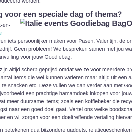
roduceerd worden.
 voor een speciale dag of thema?
t-en-
e
en iets persoonlijker maken voor Pasen, Valentijn, de on
 bedrijf. Geen probleem! We bespreken samen met jou wat
nvulling voor jouw Goodiebag.
zijn altijd scherp geprijsd omdat we ze voor meerdere p
aantal items die wel kunnen variëren maar altijd uit een 
, te snacken etc. Deze vullen we dan verder aan met Good
voorbeeld een prachtige hamamdoek inkopen voor jouw
wat meer duurzame items; zoals een koffiebeker die recyc
st naar een goed doel gaat. Vertel ons welke boodschap
er en wij zorgen voor een doeltreffende vertaling hierv
n betekenen qua bijzondere gadgets, relatiegeschenken o