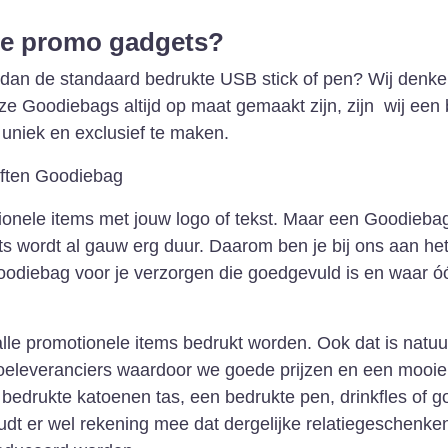
ele promo gadgets?
 dan de standaard bedrukte USB stick of pen? Wij denk
e Goodiebags altijd op maat gemaakt zijn, zijn wij een 
uniek en exclusief te maken.
tionele items met jouw logo of tekst. Maar een Goodieba
 wordt al gauw erg duur. Daarom ben je bij ons aan het
oodiebag voor je verzorgen die goedgevuld is en waar óó
t alle promotionele items bedrukt worden. Ook dat is natuur
toeleveranciers waardoor we goede prijzen en een mooie 
edrukte katoenen tas, een bedrukte pen, drinkfles of gol
udt er wel rekening mee dat dergelijke relatiegeschenken