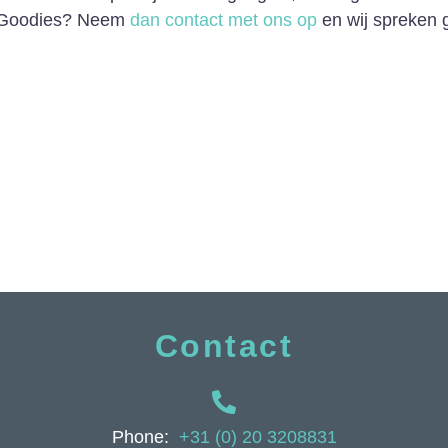
n Goodies? Neem
dan contact met ons op
en wij spreken 
Contact
Phone:
+31 (0) 20 3208831