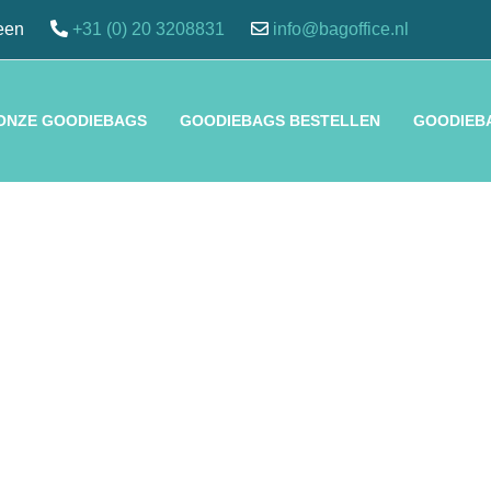
een
+31 (0) 20 3208831
info@bagoffice.nl
 ONZE GOODIEBAGS
GOODIEBAGS BESTELLEN
GOODIEB