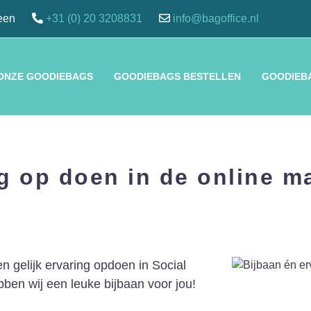
een
+31 (0) 20 3208831
info@bagoffice.nl
 ONZE GOODIEBAGS
GOODIEBAGS BESTELLEN
GOODIEB
g op doen in de online m
 gelijk ervaring opdoen in Social
bben wij een leuke bijbaan voor jou!