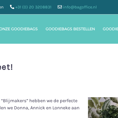
en
+31 (0) 20 3208831
info@bagoffice.nl
 ONZE GOODIEBAGS
GOODIEBAGS BESTELLEN
GOODI
et!
e “Blijmakers” hebben we de perfecte
len we Donna, Annick en Lonneke aan