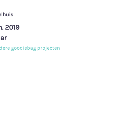
elhuis
n. 2019
ar
andere goodiebag projecten