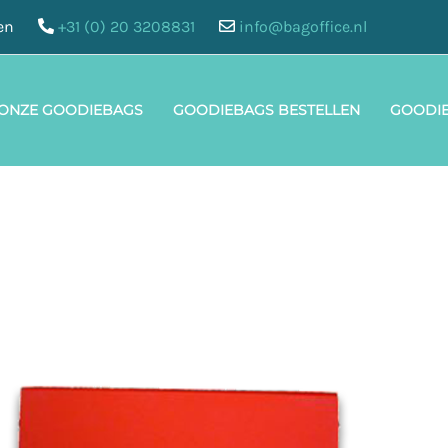
en
+31 (0) 20 3208831
info@bagoffice.nl
 ONZE GOODIEBAGS
GOODIEBAGS BESTELLEN
GOODI