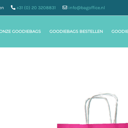
en
+31 (0) 20 3208831
info@bagoffice.nl
 ONZE GOODIEBAGS
GOODIEBAGS BESTELLEN
GOODI