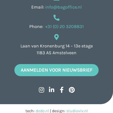
Email:
info@bagoffice.nl
Phone:
+31 (0) 20 3208831
Laan van Kronenburg 14 – 13e etage
1183 AS Amstelveen
AANMELDEN VOOR NIEUWSBRIEF
tech:
dodo.nl
|
design:
studioviv.nl