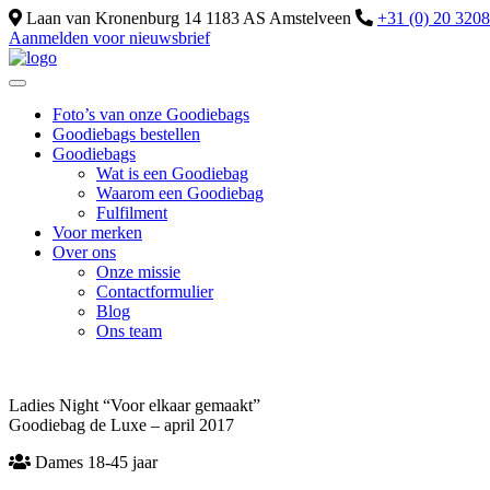
Laan van Kronenburg 14 1183 AS Amstelveen
+31 (0) 20 320
Aanmelden voor nieuwsbrief
Foto’s van onze Goodiebags
Goodiebags bestellen
Goodiebags
Wat is een Goodiebag
Waarom een Goodiebag
Fulfilment
Voor merken
Over ons
Onze missie
Contactformulier
Blog
Ons team
Ladies Night “Voor elkaar gemaakt”
Goodiebag de Luxe – april 2017
Dames 18-45 jaar