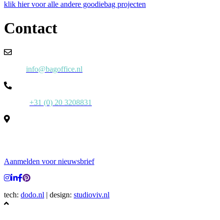
klik hier voor alle andere goodiebag projecten
Contact
Email:
info@bagoffice.nl
Phone:
+31 (0) 20 3208831
Laan van Kronenburg 14 – 13e etage
1183 AS Amstelveen
Aanmelden voor nieuwsbrief
tech:
dodo.nl
|
design:
studioviv.nl