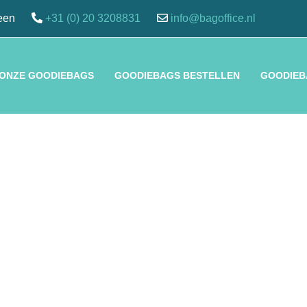
een
+31 (0) 20 3208831
info@bagoffice.nl
 ONZE GOODIEBAGS
GOODIEBAGS BESTELLEN
GOODIE