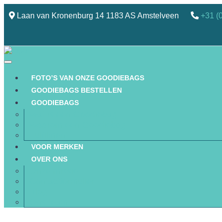
Laan van Kronenburg 14 1183 AS Amstelveen
+31 (
FOTO’S VAN ONZE GOODIEBAGS
GOODIEBAGS BESTELLEN
GOODIEBAGS
Wat is een Goodiebag
Waarom een Goodiebag
Fulfilment
VOOR MERKEN
OVER ONS
Onze missie
Contactformulier
Blog
Ons team