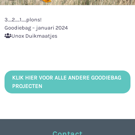
3….2…..1…..plons!
Goodiebag – januari 2024
Unox Duikmaatjes
KLIK HIER VOOR ALLE ANDERE GOODIEBAG
PROJECTEN
Contact