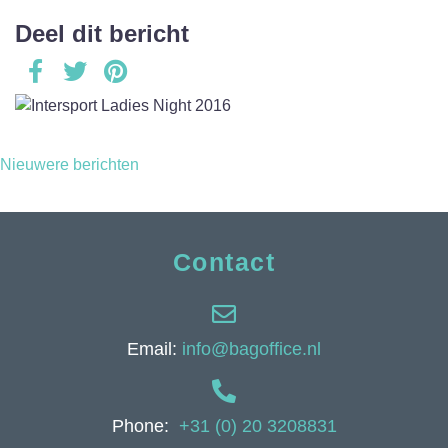
Deel dit bericht
Berichtennavigatie
Nieuwere berichten
Contact
Email:
info@bagoffice.nl
Phone:
+31 (0) 20 3208831