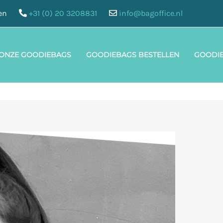
en
+31 (0) 20 3208831
info@bagoffice.nl
 ONZE GOODIEBAGS
GOODIEBAGS BESTELLEN
GOODI