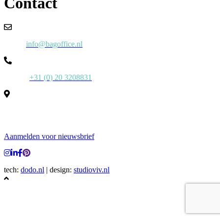
Contact
Email:
info@bagoffice.nl
Phone:
+31 (0) 20 3208831
Laan van Kronenburg 14 – 13e etage
1183 AS Amstelveen
Aanmelden voor nieuwsbrief
tech:
dodo.nl
|
design:
studioviv.nl