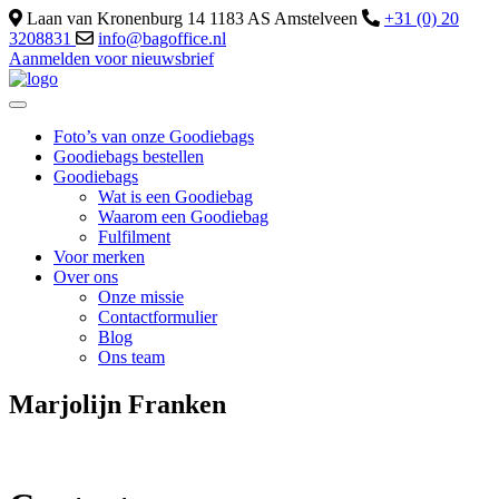
Laan van Kronenburg 14 1183 AS Amstelveen
+31 (0) 20
3208831
info@bagoffice.nl
Aanmelden voor nieuwsbrief
Foto’s van onze Goodiebags
Goodiebags bestellen
Goodiebags
Wat is een Goodiebag
Waarom een Goodiebag
Fulfilment
Voor merken
Over ons
Onze missie
Contactformulier
Blog
Ons team
Marjolijn Franken