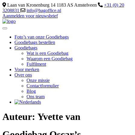
Laan van Kronenburg 14 1183 AS Amstelveen
+31 (0) 20
3208831
info@bagoffice.nl
Aanmelden voor nieuwsbrief
Foto’s van onze Goodiebags
Goodiebags bestellen
Goodiebags
Wat is een Goodiebag
Waarom een Goodiebag
Fulfilment
Voor merken
Over ons
Onze missie
Contactformulier
Blog
Ons team
Auteur:
Yvette van
Goodiebag Oscar’s