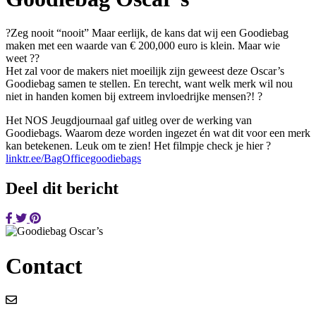
?
Zeg nooit “nooit” Maar eerlijk, de kans dat wij een Goodiebag
maken met een waarde van € 200,000 euro is klein. Maar wie
weet
?
?
Het zal voor de makers niet moeilijk zijn geweest deze Oscar’s
Goodiebag samen te stellen. En terecht, want welk merk wil nou
niet in handen komen bij extreem invloedrijke mensen?!
?️
Het NOS Jeugdjournaal gaf uitleg over de werking van
Goodiebags. Waarom deze worden ingezet én wat dit voor een merk
kan betekenen. Leuk om te zien! Het filmpje check
je hier
?️
linktr.ee/BagOfficegoodiebags
Deel dit bericht
Contact