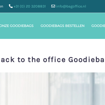
en
+31 (0) 20 3208831
info@bagoffice.nl
 ONZE GOODIEBAGS
GOODIEBAGS BESTELLEN
GOODI
ack to the office Goodieb