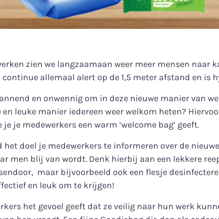
swerken zien we langzaamaan weer meer mensen naar k
e continue allemaal alert op de 1,5 meter afstand en is h
pannend en onwennig om in deze nieuwe manier van wer
 en leuke manier iedereen weer welkom heten? Hiervoor
 je je medewerkers een warm ‘welcome bag’ geeft.
 het doel je medewerkers te informeren over de nieuw
r men blij van wordt. Denk hierbij aan een lekkere re
ssendoor, maar bijvoorbeeld ook een flesje desinfecter
ectief en leuk om te krijgen!
kers het gevoel geeft dat ze veilig naar hun werk kunne