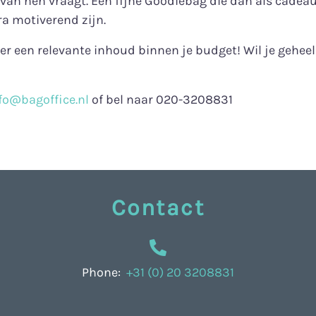
van hen vraagt. Een fijne Goodiebag die dan als cadea
ra motiverend zijn.
 een relevante inhoud binnen je budget! Wil je geheel 
fo@bagoffice.nl
of bel naar 020-3208831
Contact
Phone:
+31 (0) 20 3208831