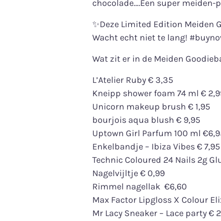
chocolade….Een super meiden-pa
✨Deze Limited Edition Meiden G
Wacht echt niet te lang! #buyno
Wat zit er in de Meiden Goodieb
L’Atelier Ruby € 3,35
Kneipp shower foam 74 ml € 2,9
Unicorn makeup brush € 1,95
bourjois aqua blush € 9,95
Uptown Girl Parfum 100 ml €6,9
Enkelbandje – Ibiza Vibes € 7,95
Technic Coloured 24 Nails 2g Glu
Nagelvijltje € 0,99
Rimmel nagellak €6,60
Max Factor Lipgloss X Colour El
Mr Lacy Sneaker – Lace party € 2