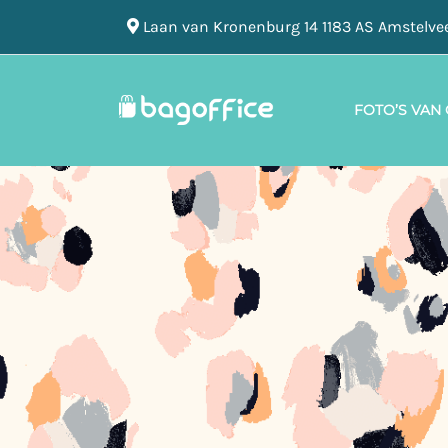
Laan van Kronenburg 14 1183 AS Amstelve
FOTO’S VAN