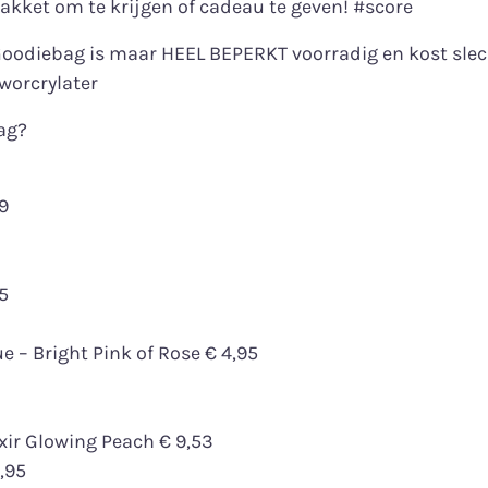
kket om te krijgen of cadeau te geven! #score
oodiebag is maar HEEL BEPERKT voorradig en kost slech
worcrylater
ag?
9
5
e – Bright Pink of Rose € 4,95
ixir Glowing Peach € 9,53
,95