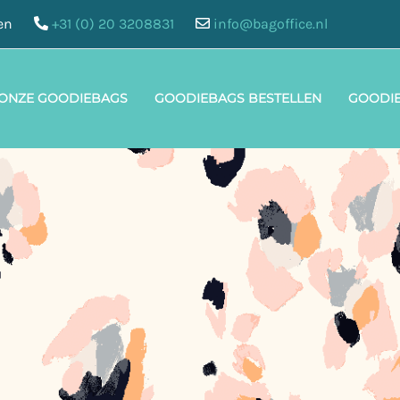
en
+31 (0) 20 3208831
info@bagoffice.nl
 ONZE GOODIEBAGS
GOODIEBAGS BESTELLEN
GOODI