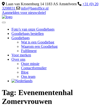
Laan van Kronenburg 14 1183 AS Amstelveen
+31 (0) 20
3208831
info@bagoffice.nl
Aanmelden voor nieuwsbrief
Foto’s van onze Goodiebags
Goodiebags bestellen
Goodiebags
Wat is een Goodiebag
Waarom een Goodiebag
Fulfilment
Voor merken
Over ons
Onze missie
Contactformulier
Blog
Ons team
Tag:
Evenementenhal
Zomervrouwen