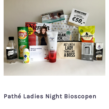
Pathé Ladies Night Bioscopen