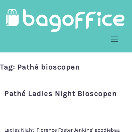
Tag:
Pathé bioscopen
Pathé Ladies Night Bioscopen
Ladies Night ‘Florence Foster Jenkins’ goodiebag