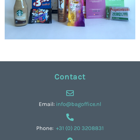
Contact
Email:
info@bagoffice.nl
Phone:
+31 (0) 20 3208831