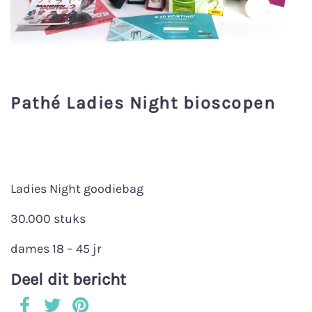
Pathé Ladies Night bioscopen
Ladies Night goodiebag
30.000 stuks
dames 18 – 45 jr
Deel dit bericht