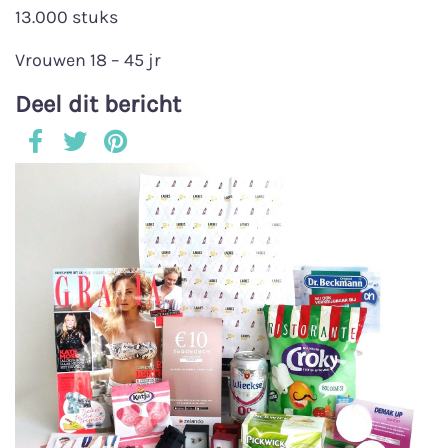
13.000 stuks
Vrouwen 18 – 45 jr
Deel dit bericht