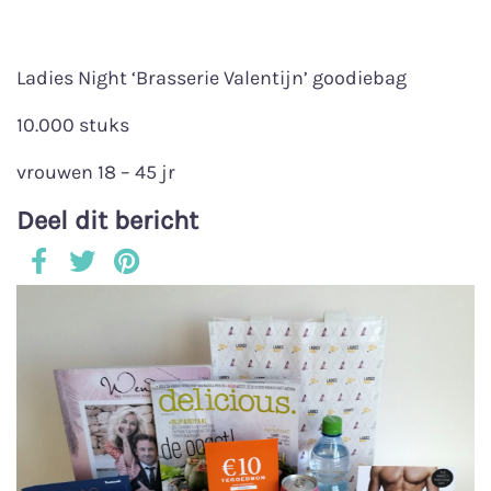
Ladies Night ‘Brasserie Valentijn’ goodiebag
10.000 stuks
vrouwen 18 – 45 jr
Deel dit bericht