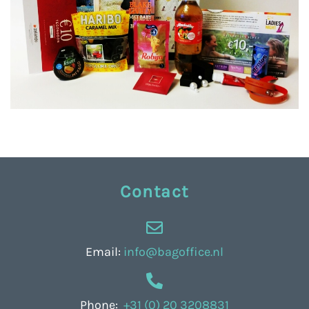
Contact
Email:
info@bagoffice.nl
Phone:
+31 (0) 20 3208831