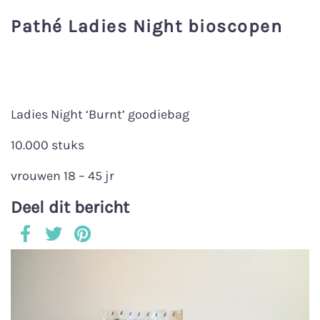
Pathé Ladies Night bioscopen
Ladies Night ‘Burnt’ goodiebag
10.000 stuks
vrouwen 18 – 45 jr
Deel dit bericht