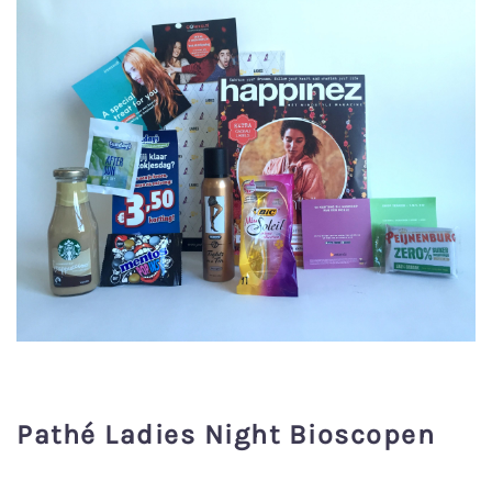
Pathé Ladies Night Bioscopen