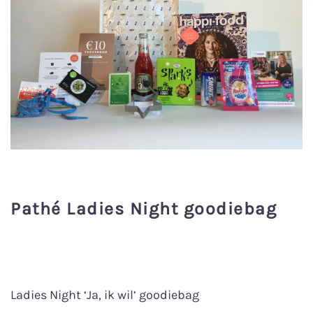
Pathé Ladies Night goodiebag
Ladies Night ‘Ja, ik wil’ goodiebag