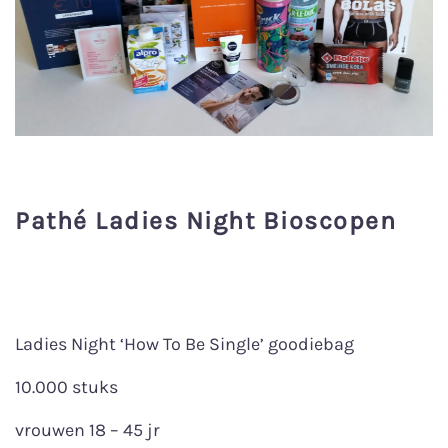
Pathé Ladies Night Bioscopen
Ladies Night ‘How To Be Single’ goodiebag
10.000 stuks
vrouwen 18 – 45 jr